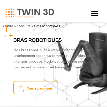
Home
»
Produits
»
Bras robotiques
BRAS ROBOTIQUES
Nos bras robotiques à retour de force (haptiques) sont
unanimement reconnus comme un outil idéal pour
interagir avec vos modélisations 3D ou pour exploiter
pleinement notre logiciel Geomagic Freeform
Contactez-nous