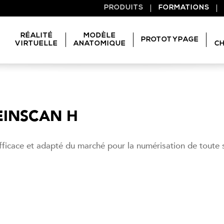
PRODUITS
FORMATIONS
RÉALITÉ
MODÈLE
Bras robotiques
PROTOTYPAGE
VIRTUELLE
ANATOMIQUE
CH
Imprimantes 3D
Planification chirurgicale
Planification chirurgicale
Logiciels
Préparation de staff
Préparation de Staff
EINSCAN H
Scanner 3D
Information / Consentement patient
Recherche
 efficace et adapté du marché pour la numérisation de toute
Simulation / Enseignement
Informations / Consentement Patient
Simulation / Enseignement