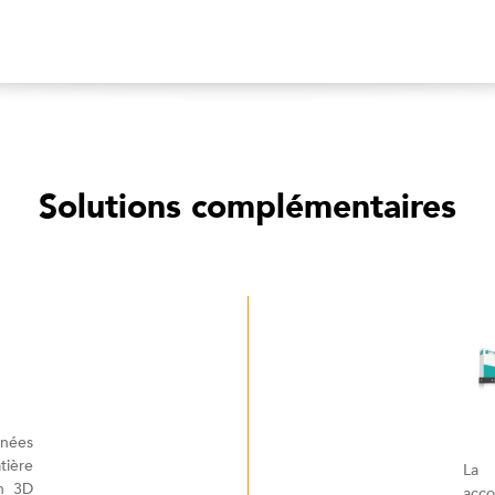
Solutions complémentaires
nnées
tière
La
on 3D
acco