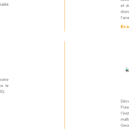
alité
et d
donc
l’an
En s
notre
ns le
2D.
Déc
Fre
l'in
maît
Geo