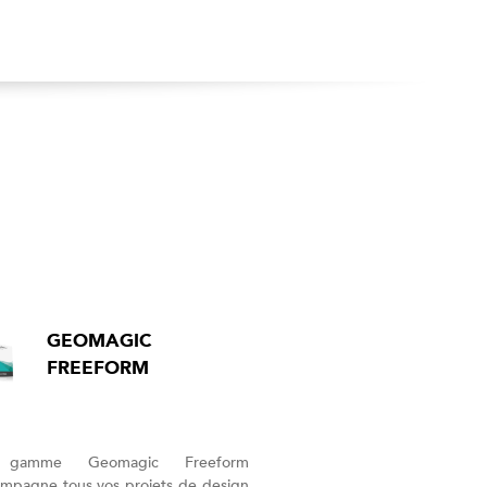
GEOMAGIC
FREEFORM
 gamme Geomagic Freeform
mpagne tous vos projets de design